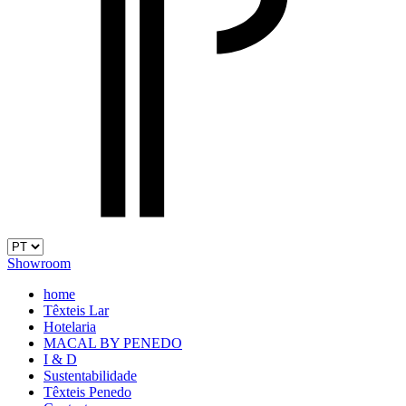
Showroom
home
Têxteis Lar
Hotelaria
MACAL BY PENEDO
I & D
Sustentabilidade
Têxteis Penedo