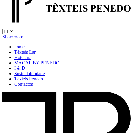
Showroom
home
Têxteis Lar
Hotelaria
MACAL BY PENEDO
I & D
Sustentabilidade
Têxteis Penedo
Contactos