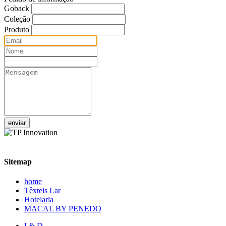
Goback
Coleção
Produto
enviar
Sitemap
home
Têxteis Lar
Hotelaria
MACAL BY PENEDO
I & D