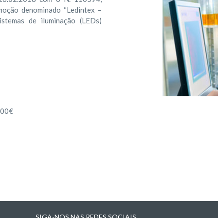
moção denominado “Ledintex –
istemas de iluminação (LEDs)
000€
SIGA-NOS NAS REDES SOCIAIS