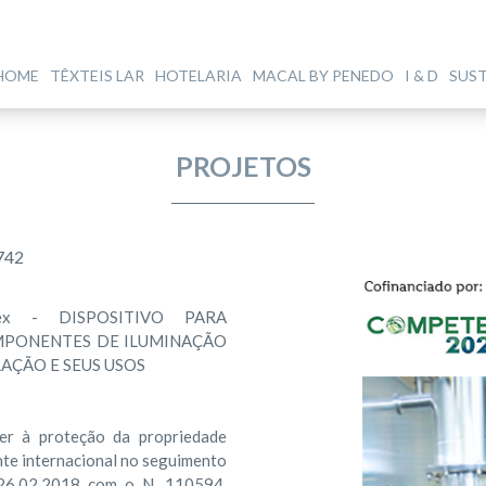
HOME
TÊXTEIS LAR
HOTELARIA
MACAL BY PENEDO
I & D
SUS
PROJETOS
742
nTex - DISPOSITIVO PARA
MPONENTES DE ILUMINAÇÃO
AÇÃO E SEUS USOS
er à proteção da propriedade
ente internacional no seguimento
 26.02.2018 com o N. 110594,