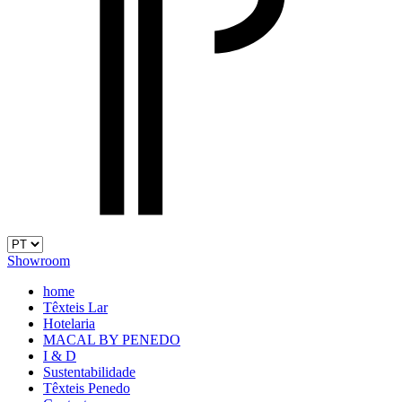
Showroom
home
Têxteis Lar
Hotelaria
MACAL BY PENEDO
I & D
Sustentabilidade
Têxteis Penedo