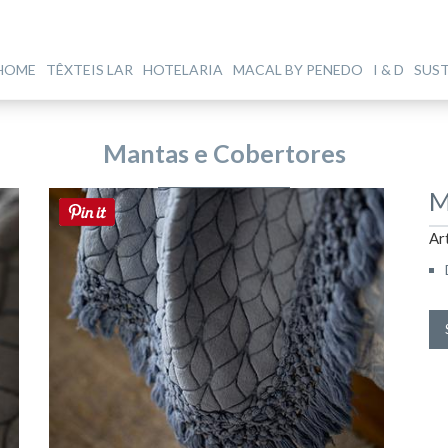
HOME
TÊXTEIS LAR
HOTELARIA
MACAL BY PENEDO
I & D
SUS
Mantas e Cobertores
M
Ar