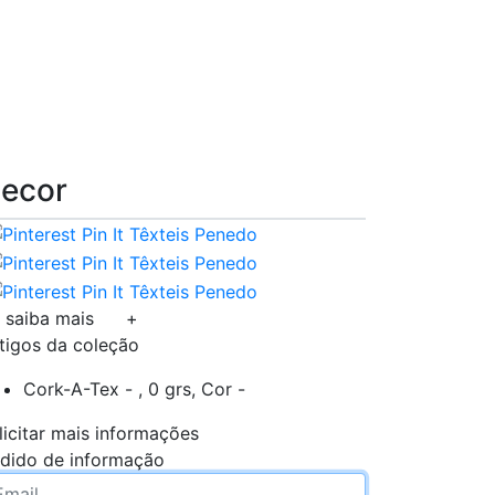
ecor
saiba mais
+
tigos da coleção
Cork-A-Tex - , 0 grs, Cor -
licitar mais informações
dido de informação