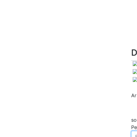
D
Ar
so
Pe