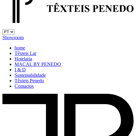
Showroom
home
Têxteis Lar
Hotelaria
MACAL BY PENEDO
I & D
Sustentabilidade
Têxteis Penedo
Contactos